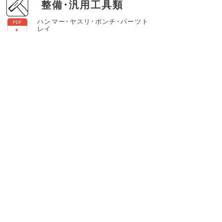
整備･汎用工具類
ハンマー･ヤスリ･ポンチ･パーツト
レイ
P35～P47
(7.6MB)
収納工具類
ツールキャビネット･ワークベンチ･
メタルケース
P48～P49
(866KB)